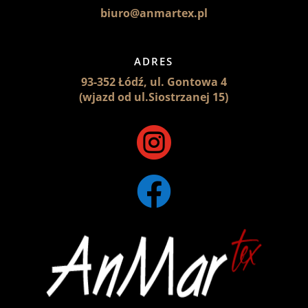
biuro@anmartex.pl
ADRES
93-352 Łódź, ul. Gontowa 4
(wjazd od ul.Siostrzanej 15)

