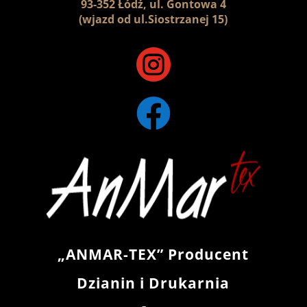
93-352 Łódź, ul. Gontowa 4
(wjazd od ul.Siostrzanej 15)


„ANMAR-TEX” Producent
Dzianin i Drukarnia