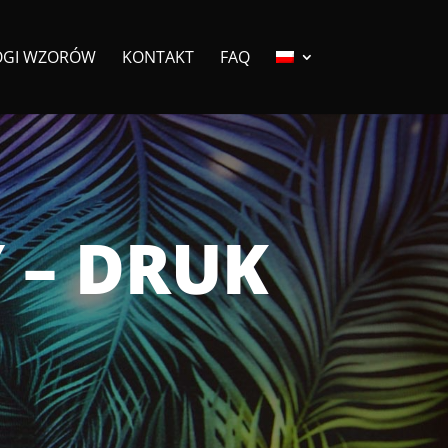
OGI WZORÓW
KONTAKT
FAQ
 – DRUK