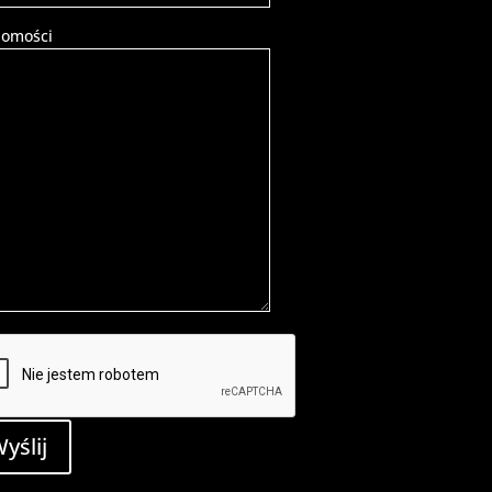
omości
yślij