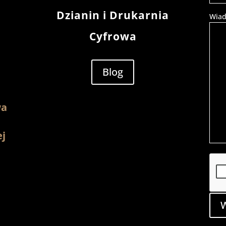
Dzianin i Drukarnia
Wiad
Cyfrowa
Blog
wa
ej
W