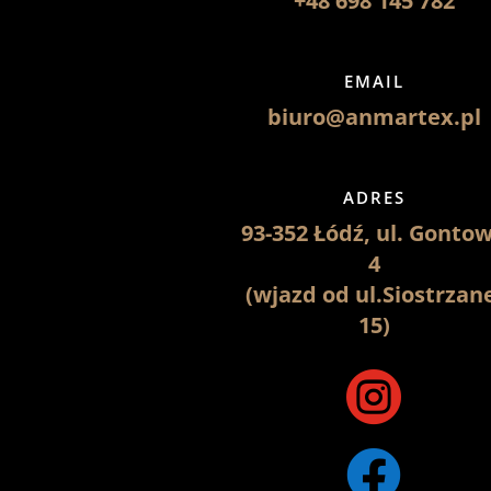
+48 698 145 782
EMAIL
biuro@anmartex.pl
ADRES
93-352 Łódź, ul. Gonto
4
(wjazd od ul.Siostrzan
15)

