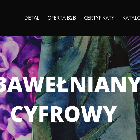
DETAL
OFERTA B2B
CERTYFIKATY
KATAL
 BAWEŁNIANY
CYFROWY