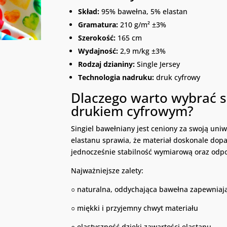
Skład:
95% bawełna, 5% elastan
Gramatura:
210 g/m² ±3%
Szerokość:
165 cm
Wydajność:
2,9 m/kg ±3%
Rodzaj dzianiny:
Single Jersey
Technologia nadruku:
druk cyfrowy
Dlaczego warto wybrać s
drukiem cyfrowym?
Singiel bawełniany jest ceniony za swoją uni
elastanu sprawia, że materiał doskonale dopa
jednocześnie stabilność wymiarową oraz odp
Najważniejsze zalety:
○ naturalna, oddychająca bawełna zapewniaj
○ miękki i przyjemny chwyt materiału
○ elastyczność dzięki zawartości elastanu