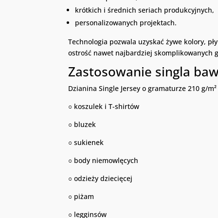
krótkich i średnich seriach produkcyjnych,
personalizowanych projektach.
Technologia pozwala uzyskać żywe kolory, pł
ostrość nawet najbardziej skomplikowanych g
Zastosowanie singla ba
Dzianina Single Jersey o gramaturze 210 g/m²
○ koszulek i T-shirtów
○ bluzek
○ sukienek
○ body niemowlęcych
○ odzieży dziecięcej
○ piżam
○ legginsów