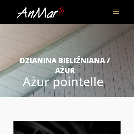
DZIANINA BIELIŹNIANA /
AŻUR
Ażur pointelle