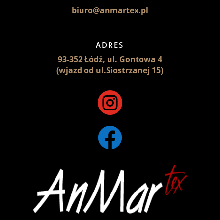
biuro@anmartex.pl
ADRES
93-352 Łódź, ul. Gontowa 4
(wjazd od ul.Siostrzanej 15)

