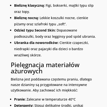
Bieliznę klasyczną:
Figi, bokserki, majtki typu slip
oraz topy.
Bieliznę nocną:
Lekkie koszulki nocne, cienkie
piżamy oraz szlafroki typu „soft”.
Odzież typu Second Skin:
Dopasowane
podkoszulki, body oraz legginsy pod spód ubrania.
Ubranka dla noworodków:
Cienkie czapeczki,
niedrapki oraz pajacyki dla dzieci o bardzo
wrażliwej skórze.
Pielęgnacja materiałów
ażurowych
Bielizna jest poddawana częstemu praniu, dlatego
nasze dzianiny są przygotowane na intensywne
użytkowanie. Aby zachować ich miękkość:
Pranie:
Zalecane w temperaturze 40°C
Detergenty:
Stosuj delikatne środki, unikaj